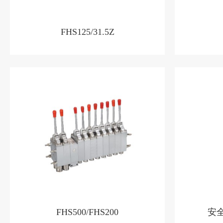
FHS125/31.5Z
FHS500/FHS200
安全