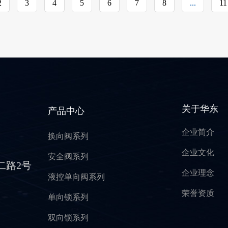
2
3
4
5
6
7
8
...
11
关于华东
产品中心
企业简介
换向阀系列
企业文化
安全阀系列
二路2号
企业理念
液控单向阀系列
荣誉资质
单向锁系列
双向锁系列